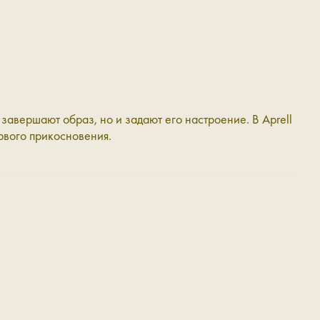
завершают образ, но и задают его настроение. В Aprell
ервого прикосновения.
ровождают вас в течение дня, выдерживают активное
ше: приобретает характерную фактуру и мягкость,