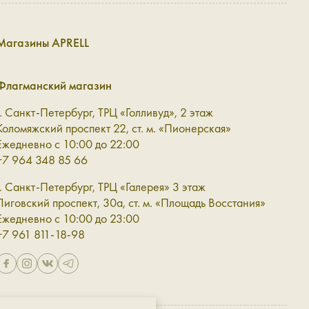
овом гардеробе, так и в более сложных сочетаниях, где
Магазины APRELL
Флагманский магазин
тся элегантным элементом образа, который легко
г. Санкт-Петербург, ТРЦ «Голливуд», 2 этаж
Коломяжский проспект 22, ст. м. «Пионерская»
Ежедневно с 10:00 до 22:00
+7 964 348 85 66
г. Санкт-Петербург, ТРЦ «Галерея» 3 этаж
тренняя организация помогает держать всё необходимое
Лиговский проспект, 30а, ст. м. «Площадь Восстания»
Ежедневно с 10:00 до 23:00
+7 961 811-18-98
ак и спокойное дополнение, которое поддерживает