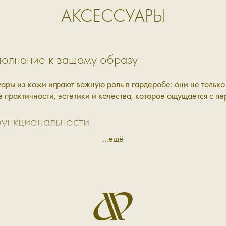
АКСЕССУАРЫ
полнение к вашему образу
ары из кожи играют важную роль в гардеробе: они не только 
 практичности, эстетики и качества, которое ощущается с п
функциональности
...ещё
лнение, а полноценная часть повседневного ритма. Они соп
й вид. Натуральная кожа со временем становится только луч
х сценариев: