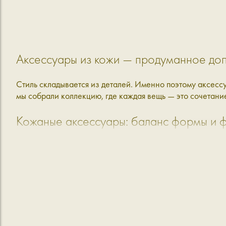
Аксессуары из кожи — продуманное до
Стиль складывается из деталей. Именно поэтому аксессу
мы собрали коллекцию, где каждая вещь — это сочетание
Кожаные аксессуары: баланс формы и 
Современные кожаные аксессуары — это не просто допо
использование и при этом сохраняют аккуратный внешни
оставаясь надежной основой для ежедневных вещей.
В коллекции Aprell представлены аксессуары для разны
Ремни — чёткий акцент в образе