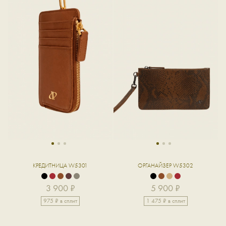
1
2
3
1
2
3
КРЕДИТНИЦА W5301
ОРГАНАЙЗЕР W5302
3 900 ₽
5 900 ₽
975 ₽ в сплит
1 475 ₽ в сплит