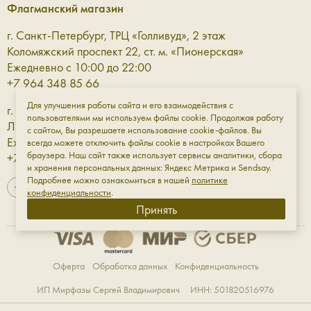
Флагманский магазин
как в базовом гардеробе, так и в более сложных
сочетаниях, где важна каждая линия. Это деталь, которая
г. Санкт-Петербург, ТРЦ «Голливуд», 2 этаж
работает незаметно, но всегда точно.
Коломяжский проспект 22, ст. м. «Пионерская»
Ежедневно с 10:00 до 22:00
Перчатки — комфорт и защита в
+7 964 348 85 66
прохладное время
Для улучшения работы сайта и его взаимодействия с
г. Санкт-Петербург, ТРЦ «Галерея» 3 этаж
пользователями мы используем файлы cookie. Продолжая работу
Лиговский проспект, 30а, ст. м. «Площадь Восстания»
с сайтом, Вы разрешаете использование cookie-файлов. Вы
Кожаные перчатки — это про тактильное удовольствие и
Ежедневно с 10:00 до 23:00
всегда можете отключить файлы cookie в настройках Вашего
функциональность. Они защищают от холода, при этом
браузера. Наш сайт также использует сервисы аналитики, сбора
+7 961 811-18-98
остаются элегантным элементом образа, который легко
и хранения персональных данных: Яндекс Метрика и Sendsay.
Подробнее можно ознакомиться в нашей
политике
вписывается в городской стиль.
конфиденциальности
.
Принять
Кошельки — порядок в деталях
Хороший кожаный кошелёк — это не только про
Оферта
Обработка данных
Конфиденциальность
хранение, но и про ощущение контроля и удобства.
Продуманная внутренняя организация помогает держать
ИП Мирфазы Сергей Владимирович ИНН: 501820516976
всё необходимое под рукой, а лаконичный дизайн делает