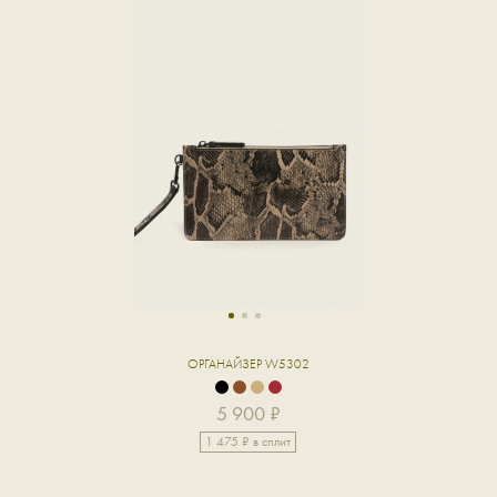
1
2
3
ОРГАНАЙЗЕР W5302
5 900 ₽
1 475 ₽ в сплит