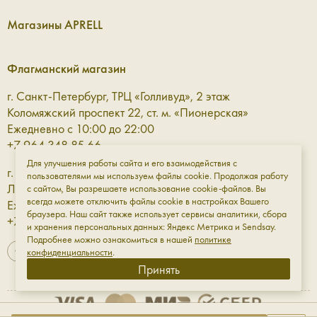
Магазины APRELL
Флагманский магазин
г. Санкт-Петербург, ТРЦ «Голливуд», 2 этаж
Коломяжский проспект 22, ст. м. «Пионерская»
Ежедневно с 10:00 до 22:00
+7 964 348 85 66
Для улучшения работы сайта и его взаимодействия с
г. Санкт-Петербург, ТРЦ «Галерея» 3 этаж
пользователями мы используем файлы cookie. Продолжая работу
Лиговский проспект, 30а, ст. м. «Площадь Восстания»
с сайтом, Вы разрешаете использование cookie-файлов. Вы
всегда можете отключить файлы cookie в настройках Вашего
Ежедневно с 10:00 до 23:00
браузера. Наш сайт также использует сервисы аналитики, сбора
+7 961 811-18-98
и хранения персональных данных: Яндекс Метрика и Sendsay.
Подробнее можно ознакомиться в нашей
политике
конфиденциальности
.
Принять