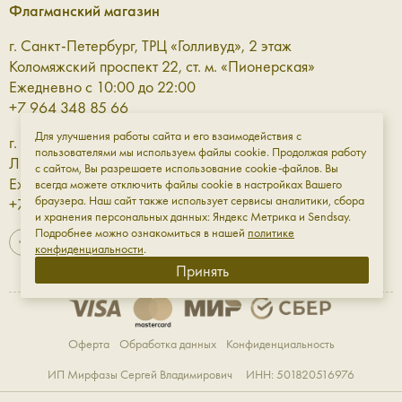
Флагманский магазин
достаточно компактная модель из натуральной
зернистой кожи: она представлена в разных цветах
г. Санкт-Петербург, ТРЦ «Голливуд», 2 этаж
и с удобными застёжками, чтобы ничего не потерять.
Коломяжский проспект 22, ст. м. «Пионерская»
Купить такой бумажник из кожи можно на нашем
Ежедневно с 10:00 до 22:00
сайте — и он может стать приятным дополнением с
+7 964 348 85 66
городскому или вечернему образу.
Для улучшения работы сайта и его взаимодействия с
г. Санкт-Петербург, ТРЦ «Галерея» 3 этаж
В Aprellshop мы верим, что кожаный бумажник для денег
пользователями мы используем файлы cookie. Продолжая работу
Лиговский проспект, 30а, ст. м. «Площадь Восстания»
с сайтом, Вы разрешаете использование cookie-файлов. Вы
— это не только про практичность, но и тактильные
Ежедневно с 10:00 до 23:00
всегда можете отключить файлы cookie в настройках Вашего
ощущения. Такой бумажник-кошелёк дополняет образ,
браузера. Наш сайт также использует сервисы аналитики, сбора
+7 961 811-18-98
помогает не растерять всё самое необходимое, остаться
и хранения персональных данных: Яндекс Метрика и Sendsay.
спокойными и не переживать, что вы что-то забыли:
Подробнее можно ознакомиться в нашей
политике
конфиденциальности
.
карточки можно спрятать в одно отделение, список
Принять
покупок — в другое, водительские права и памятный чек —
в третье.
Кожаный женский бумажник — индивидуальный
Оферта
Обработка данных
Конфиденциальность
порядок, который выбираете вы.
ИП Мирфазы Сергей Владимирович ИНН: 501820516976
Женский кожаный бумажник должен выбираться чутьём —