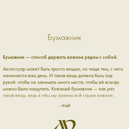
Бумажник
Бумажник — способ держать важное рядом с собой.
Аксессуар может быть просто вещью, но чаще тем, с чего
начинается ваш день. И такая вещь должна быть под
рукой: чтобы не занимать много места, чтобы её всегда
можно было нащупать. Кожаный бумажник — как раз
такая вещь, ведь в нём мы храним всё самое важное:
банковские карточки и визитки, трогательные записки
...ещё
близких и мелочь для игровых автоматов. В Aprellshop мы
делаем женские бумажники и мужские бумажники — по
приятной цене, чтобы вы могли купить бумажник из
натуральной кожи.