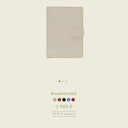
1
2
3
БУМАЖНИК 0215
3 900 ₽
975 ₽ в сплит