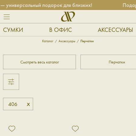
 универсальный подарок для близких!
Подар
СУМКИ
В ОФИС
АКСЕССУАРЫ
Каталог
Аксессуары
Перчатки
Смотреть весь каталог
Перчатки
x
406