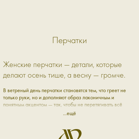
Перчатки
Женские перчатки — детали, которые
делают осень тише, а весну — громче.
В ветреный день перчатки становятся тем, что греет не
только руки, но и дополняют образ лаконичным и
понятным акцентом — так, чтобы не перетягивать всё
внимание на себя, а аккуратно его обратить. В Aprell мы
...ещё
собрали коллекцию женских перчаток и варежек —
мягких, кожаных, на каждый день и по особому поводу —
таких, которые не хочется снимать и не нужно поправлять