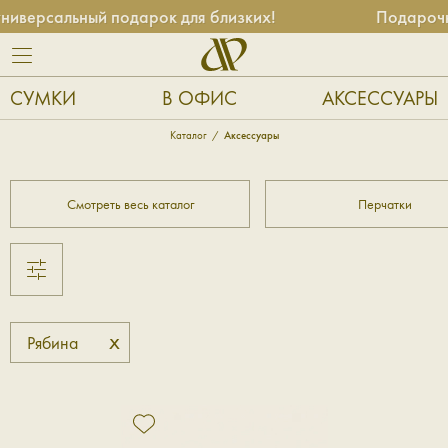
иверсальный подарок для близких!
Подарочны
СУМКИ
В ОФИС
АКСЕССУАРЫ
Каталог
Аксессуары
Смотреть весь каталог
Перчатки
x
Рябина