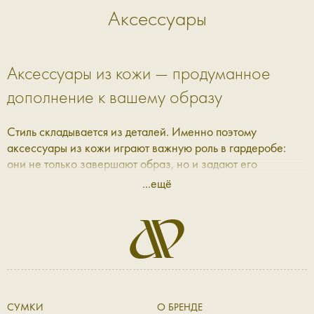
Аксессуары
Аксессуары из кожи — продуманное
дополнение к вашему образу
Стиль складывается из деталей. Именно поэтому
аксессуары из кожи играют важную роль в гардеробе:
они не только завершают образ, но и задают его
настроение. В Aprell мы собрали коллекцию, где каждая
...ещё
вещь — это сочетание практичности, эстетики и качества,
которое ощущается с первого прикосновения.
Кожаные аксессуары: баланс формы и
функциональности
Современные кожаные аксессуары — это не просто
СУМКИ
О БРЕНДЕ