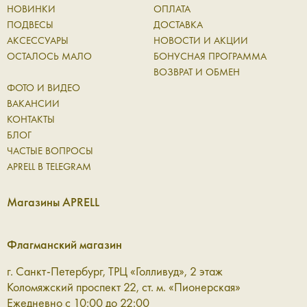
дополнение, а полноценная часть повседневного ритма.
НОВИНКИ
ОПЛАТА
Они сопровождают вас в течение дня, выдерживают
ПОДВЕСЫ
ДОСТАВКА
активное использование и при этом сохраняют
АКСЕССУАРЫ
НОВОСТИ И АКЦИИ
аккуратный внешний вид. Натуральная кожа со временем
ОСТАЛОСЬ МАЛО
БОНУСНАЯ ПРОГРАММА
становится только лучше: приобретает характерную
ВОЗВРАТ И ОБМЕН
фактуру и мягкость, оставаясь надежной основой для
ФОТО И ВИДЕО
ежедневных вещей.
ВАКАНСИИ
КОНТАКТЫ
В коллекции Aprell представлены аксессуары для разных
БЛОГ
сценариев:
ЧАСТЫЕ ВОПРОСЫ
APRELL В TELEGRAM
Ремни — чёткий акцент в образе
Магазины APRELL
Кожаный ремень помогает структурировать силуэт и
добавить образу завершённости. Он одинаково уместен
Флагманский магазин
как в базовом гардеробе, так и в более сложных
сочетаниях, где важна каждая линия. Это деталь, которая
г. Санкт-Петербург, ТРЦ «Голливуд», 2 этаж
работает незаметно, но всегда точно.
Коломяжский проспект 22, ст. м. «Пионерская»
Ежедневно с 10:00 до 22:00