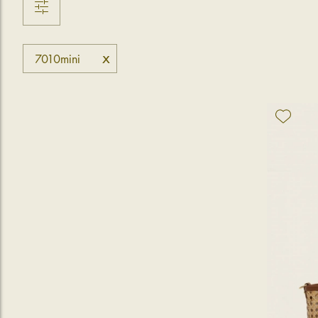
x
7010mini