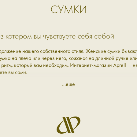
СУМКИ
в котором вы чувствуете себя собой
олжение нашего собственного стиля. Женские сумки бывают 
умка на плечо или через него, кожаная на длинной ручке ил
 ритм, который вам необходим. Интернет-магазин Aprell — не
ете вы сами.
...ещё
ь её частью истории
 собственное звучание. В нашей коллекции — женские сумки
здок по городу или за его пределы, сумки-рюкзаки, чтобы с
е спокойный или, наоборот, акцентный:
повседневный гардероб и разнообразят возможные сочетания.