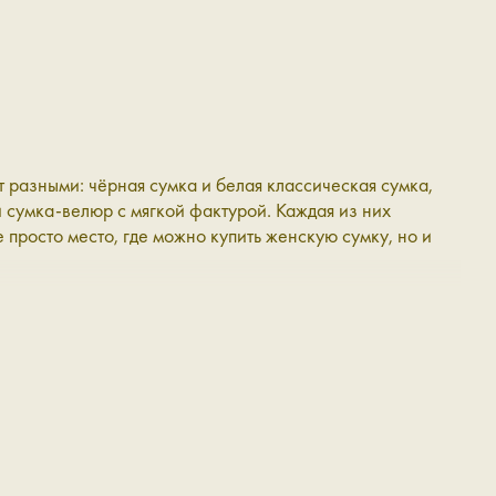
разными: чёрная сумка и белая классическая сумка,
и сумка-велюр с мягкой фактурой. Каждая из них
 просто место, где можно купить женскую сумку, но и
 разных форм, фактур, текстур и оттенков: маленькие и
прятать все необходимые офисные артефакты.