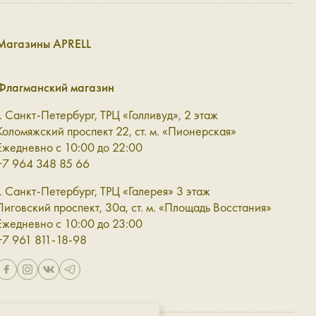
етягивая всё внимание на себя.
Магазины APRELL
ли в себе разное: форму, фактуру, эстетику и красоту.
Флагманский магазин
ких сумок и рюкзаков. Среди наших моделей:
г. Санкт-Петербург, ТРЦ «Голливуд», 2 этаж
оду движения. Например, как модель W5105 — сочетание
Коломяжский проспект 22, ст. м. «Пионерская»
Ежедневно с 10:00 до 22:00
начит, в неё должно помещаться всё необходимое.
+7 964 348 85 66
ным ремешком.
г. Санкт-Петербург, ТРЦ «Галерея» 3 этаж
ые рабочие атрибуты: ноутбук, записные книжки, ручку,
Лиговский проспект, 30а, ст. м. «Площадь Восстания»
ится всё и даже больше, чем вы ожидали.
Ежедневно с 10:00 до 23:00
отная и глянцевая 0307 в базовых и ярких оттенках —
+7 961 811-18-98
док за него, работы и просто повседневного