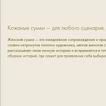
Кожаные сумки — для любого сценария, 
Женская сумка — это ежедневное сопровождение и прод
словно нетронутое полотно художника, мягкая женская с
рассказывает свою личную историю и встраивается в тот
сборник историй, где сюжет для проявления себя выбира
Купить кожаную женскую сумку и сделат
Любой аксессуар — это голос, который продолжает наше
лаконичные из натуральной кожи, вместительные для пое
Кожаные сумки Aprell продолжат любой сценарий — боле
Голубой, жёлтый, розовый — они добавят цвета в 