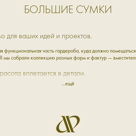
БОЛЬШИЕ СУМКИ
о для ваших идей и проектов.
 функциональная часть гардероба, куда должно помещаться в
ell мы собрали коллекцию разных форм и фактур — вместите
расота вплетается в детали.
...ещё
гивать только одну сторону: или функциональность, или крас
а — аккуратно собирают всё воедино. В коллекции Aprell пр
й на работу и получать много вопросительных комплиментов о
 можно взять с собой в зал, за город, в баню или на пробеж
ая кожа и велюр. Кожа — более собранная и универсальная,
тительная модель, в которую помещается ноутбук 16" — удоб