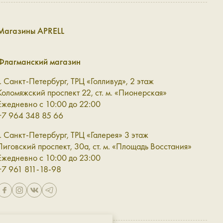
Магазины APRELL
о определиться и с её формой. В интернет-магазине
льшого размера станет красивым дополнением к любой
Флагманский магазин
г. Санкт-Петербург, ТРЦ «Голливуд», 2 этаж
 носить через плечо, чтобы равномерно распределить вес
Коломяжский проспект 22, ст. м. «Пионерская»
Ежедневно с 10:00 до 22:00
+7 964 348 85 66
г. Санкт-Петербург, ТРЦ «Галерея» 3 этаж
Лиговский проспект, 30а, ст. м. «Площадь Восстания»
туальна сейчас, но в то же время ту, которая будет
Ежедневно с 10:00 до 23:00
+7 961 811-18-98
роб.
шелёк в комплекте помогает держать самые важные