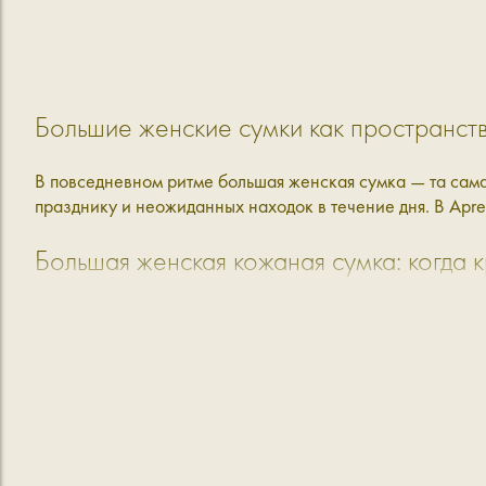
Большие женские сумки как пространств
В повседневном ритме большая женская сумка — та самая
празднику и неожиданных находок в течение дня. В Apr
Большая женская кожаная сумка: когда к
Мы придумываем наши большие сумки так, чтобы не затра
сразу: дизайнеры тщательно продумывают форму, мастер
любой сценарий:
W5110
— заметная и акцентная, чтобы взять с собо
W4101
— объёмная модель в разных цветах, которую
W5114
— представлена в двух фактурах: натуральн
W5115
— представлена также в двух фактурах. Вмес