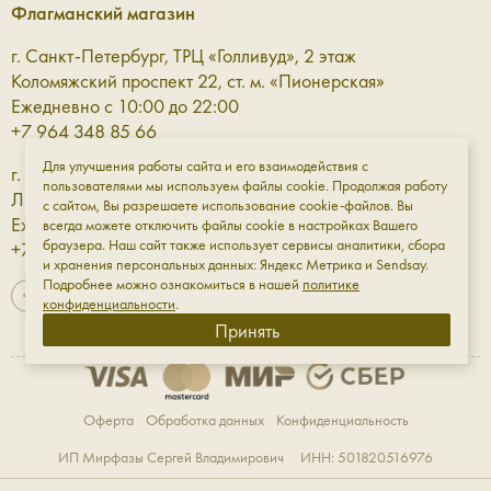
Лёгкость, характерность, индивидуальность и простота —
Флагманский магазин
те самые качества, которые мы так ценим в Aprell и наших
маленьких женских сумках.
г. Санкт-Петербург, ТРЦ «Голливуд», 2 этаж
Коломяжский проспект 22, ст. м. «Пионерская»
Модные маленькие сумки для
Ежедневно с 10:00 до 22:00
+7 964 348 85 66
выразительности в малом.
Для улучшения работы сайта и его взаимодействия с
г. Санкт-Петербург, ТРЦ «Галерея» 3 этаж
пользователями мы используем файлы cookie. Продолжая работу
Лиговский проспект, 30а, ст. м. «Площадь Восстания»
Сумка, даже самая маленькая, может оказаться в центре
с сайтом, Вы разрешаете использование cookie-файлов. Вы
Ежедневно с 10:00 до 23:00
внимания и стать главной героиней вашего образа.
всегда можете отключить файлы cookie в настройках Вашего
браузера. Наш сайт также использует сервисы аналитики, сбора
+7 961 811-18-98
Особенно — если она из гладкой или тактильной
и хранения персональных данных: Яндекс Метрика и Sendsay.
натуральной кожи, с выразительными дизайн-элементами,
Подробнее можно ознакомиться в нашей
политике
красивыми застёжками и удобными ручками. Среди
конфиденциальности
.
моделей Aprell:
Принять
4630
— аккуратная сумка из мягкой кожи в
компактном формате — чтобы брать с собой на
прогулки или вечера с друзьями.
Оферта
Обработка данных
Конфиденциальность
W5102
— глянцевая кожа, словно покрытая
ИП Мирфазы Сергей Владимирович ИНН: 501820516976
глазурью — идеальна для свиданий или выходов в