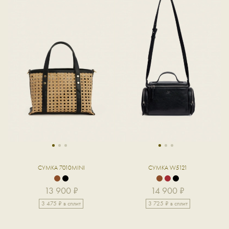
1
2
3
1
2
3
СУМКА 7010MINI
СУМКА W5121
13 900 ₽
14 900 ₽
3 475 ₽ в сплит
3 725 ₽ в сплит