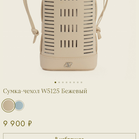
1
2
3
4
5
6
7
8
Сумка-чехол W5125 Бежевый
9 900 ₽