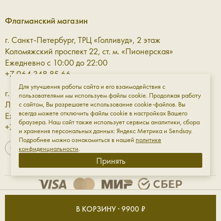
Флагманский магазин
г. Санкт-Петербург, ТРЦ «Голливуд», 2 этаж
Коломяжский проспект 22, ст. м. «Пионерская»
Ежедневно с 10:00 до 22:00
+7 964 348 85 66
Для улучшения работы сайта и его взаимодействия с
г. Санкт-Петербург, ТРЦ «Галерея» 3 этаж
пользователями мы используем файлы cookie. Продолжая работу
Лиговский проспект, 30а, ст. м. «Площадь Восстания»
с сайтом, Вы разрешаете использование cookie-файлов. Вы
всегда можете отключить файлы cookie в настройках Вашего
Ежедневно с 10:00 до 23:00
браузера. Наш сайт также использует сервисы аналитики, сбора
+7 961 811-18-98
и хранения персональных данных: Яндекс Метрика и Sendsay.
Подробнее можно ознакомиться в нашей
политике
конфиденциальности
.
Принять
Оферта
Обработка данных
Конфиденциальность
В КОРЗИНУ · 9900 ₽
ИП Мирфазы Сергей Владимирович ИНН: 501820516976