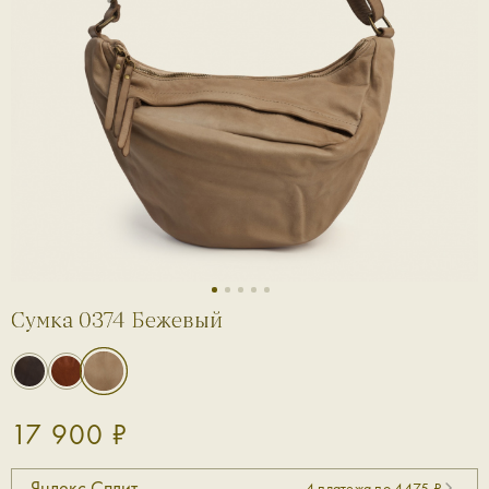
1
2
3
4
5
Сумка 0374 Бежевый
17 900 ₽
Яндекс Сплит
4 платежа по 4475 ₽