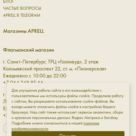
БЛОГ
ЧАСТЫЕ ВОПРОСЫ
APRELL В TELEGRAM
Магазины APRELL
Флагманский магазин
г. Санкт-Петербург, ТРЦ «Голливуд», 2 этаж
Коломяжский проспект 22, ст. м. «Пионерская»
Ежедневно с 10:00 до 22:00
+7 964 348 85 66
Для улучшения работы сайта и его взаимодействия с
г. Санкт-Петербург, ТРЦ «Галерея» 3 этаж
пользователями мы используем файлы cookie. Продолжая работу
Лиговский проспект, 30а, ст. м. «Площадь Восстания»
с сайтом, Вы разрешаете использование cookie-файлов. Вы
всегда можете отключить файлы cookie в настройках Вашего
Ежедневно с 10:00 до 23:00
браузера. Наш сайт также использует сервисы аналитики, сбора
+7 961 811-18-98
и хранения персональных данных: Яндекс Метрика и Sendsay.
Подробнее можно ознакомиться в нашей
политике
конфиденциальности
.
Принять