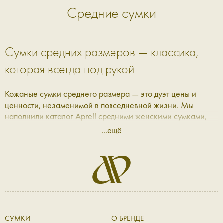
Средние сумки
Сумки средних размеров — классика,
которая всегда под рукой
Кожаные сумки среднего размера — это дуэт цены и
ценности, незаменимой в повседневной жизни. Мы
наполнили каталог Aprell средними женскими сумками,
которые подойдут под любой удобный сценарий: от
...ещё
рабочих будней до вечеров, проведённых на прогулке, в
театре или за ужином с друзьями.
Женские сумки среднего размера — для
повседневной встречи с собой
В Aprell каждая сумка продумана до мельчайших деталей:
СУМКИ
О БРЕНДЕ