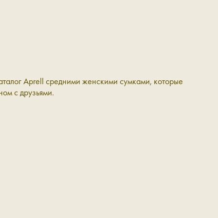
талог Aprell средними женскими сумками, которые
ном с друзьями.
внешний на молнии — ничто не остаётся без нашего
 деловая встреча, культурный вечер в театре или кино,
 или вешаете на плечо. Сумки среднего размера
раз или красиво его дополнить.