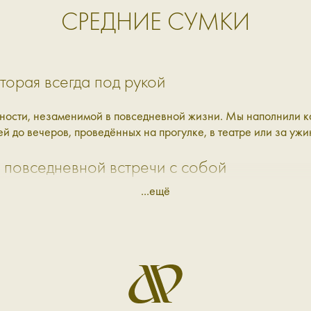
СРЕДНИЕ СУМКИ
торая всегда под рукой
ности, незаменимой в повседневной жизни. Мы наполнили ка
й до вечеров, проведённых на прогулке, в театре или за ужи
 повседневной встречи с собой
...ещё
й: молния, ремешок, дополнительный внутренний карман или 
го размера, чтобы они соответствовали вам и вашему темпу:
ьями.
тные, долговечные, ведь главное то, что вы держите в руках
лассических до более спонтанных — чтобы не перегружать об