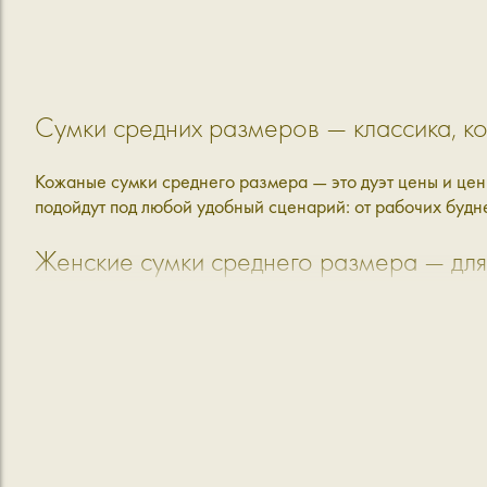
Сумки средних размеров — классика, ко
Кожаные сумки среднего размера — это дуэт цены и цен
подойдут под любой удобный сценарий: от рабочих будне
Женские сумки среднего размера — для
В Aprell каждая сумка продумана до мельчайших детале
кропотливого внимания. Мы делаем женские сумки средне
городская прогулка, поездка к родителям, встреча с друз
Средние сумки сделаны из натуральной кожи: они аккура
представлены в разных формах, цветах и фактурах: от к