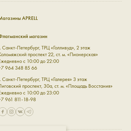
и вам нужно выбрать что-то одно. А если нет — то к
Магазины APRELL
:
раз.
Флагманский магазин
ых образах. А длинный ремешок даёт ему ещё один
г. Санкт-Петербург, ТРЦ «Голливуд», 2 этаж
Коломяжский проспект 22, ст. м. «Пионерская»
оение образа.
Ежедневно с 10:00 до 22:00
+7 964 348 85 66
е.
г. Санкт-Петербург, ТРЦ «Галерея» 3 этаж
Лиговский проспект, 30а, ст. м. «Площадь Восстания»
строить в гардероб.
Ежедневно с 10:00 до 23:00
+7 961 811-18-98
жно выбрать модель в разных фактурах — из натуральной
тов: