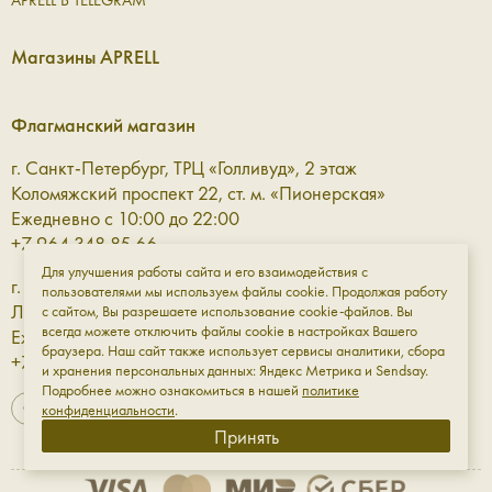
APRELL В TELEGRAM
Магазины APRELL
Флагманский магазин
г. Санкт-Петербург, ТРЦ «Голливуд», 2 этаж
Коломяжский проспект 22, ст. м. «Пионерская»
Ежедневно с 10:00 до 22:00
+7 964 348 85 66
Для улучшения работы сайта и его взаимодействия с
г. Санкт-Петербург, ТРЦ «Галерея» 3 этаж
пользователями мы используем файлы cookie. Продолжая работу
Лиговский проспект, 30а, ст. м. «Площадь Восстания»
с сайтом, Вы разрешаете использование cookie-файлов. Вы
всегда можете отключить файлы cookie в настройках Вашего
Ежедневно с 10:00 до 23:00
браузера. Наш сайт также использует сервисы аналитики, сбора
+7 961 811-18-98
и хранения персональных данных: Яндекс Метрика и Sendsay.
Подробнее можно ознакомиться в нашей
политике
конфиденциальности
.
Принять