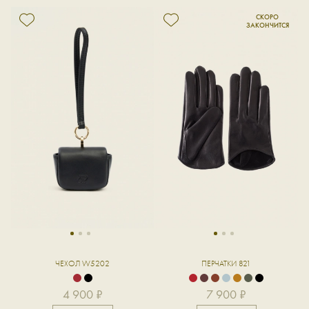
1
2
3
1
2
3
ЧЕХОЛ W5202
ПЕРЧАТКИ 821
4 900 ₽
7 900 ₽