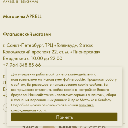
APRELL В TELEGRAM
Ремни — чёткий акцент в образе
Магазины APRELL
Кожаный ремень помогает структурировать силуэт и
добавить образу завершённости. Он одинаково уместен
Флагманский магазин
как в базовом гардеробе, так и в более сложных
сочетаниях, где важна каждая линия. Это деталь, которая
г. Санкт-Петербург, ТРЦ «Голливуд», 2 этаж
работает незаметно, но всегда точно.
Коломяжский проспект 22, ст. м. «Пионерская»
Ежедневно с 10:00 до 22:00
Перчатки — комфорт и защита в
+7 964 348 85 66
прохладное время
Для улучшения работы сайта и его взаимодействия с
г. Санкт-Петербург, ТРЦ «Галерея» 3 этаж
пользователями мы используем файлы cookie. Продолжая работу
Лиговский проспект, 30а, ст. м. «Площадь Восстания»
с сайтом, Вы разрешаете использование cookie-файлов. Вы
Кожаные перчатки — это про тактильное удовольствие и
Ежедневно с 10:00 до 23:00
всегда можете отключить файлы cookie в настройках Вашего
функциональность. Они защищают от холода, при этом
браузера. Наш сайт также использует сервисы аналитики, сбора
+7 961 811-18-98
остаются элегантным элементом образа, который легко
и хранения персональных данных: Яндекс Метрика и Sendsay.
Подробнее можно ознакомиться в нашей
политике
вписывается в городской стиль.
конфиденциальности
.
Принять
Кошельки — порядок в деталях