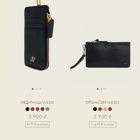
1
2
3
1
2
3
КРЕДИТНИЦА W5301
ОРГАНАЙЗЕР W5302
3 900 ₽
5 900 ₽
975 ₽ в сплит
1 475 ₽ в сплит