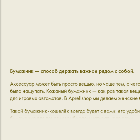
Бумажник — способ держать важное рядом с собой.
Аксессуар может быть просто вещью, но чаще тем, с чего
было нащупать. Кожаный бумажник — как раз такая вещь,
для игровых автоматов. В Aprellshop мы делаем женски
Такой бумажник-кошелёк всегда будет с вами: его удобно
бумажника для денег мы выбираем натуральную кожу — ч
Бумажник-кошелёк: когда всё на своих местах — и даж