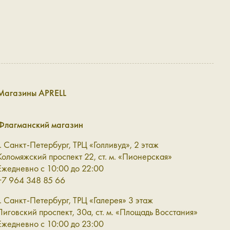
удобно он лежит в ладони, как легко вы можете
 лишь взглянув на него, понимали, где лежат важные
на представлена в разных цветах и с удобными
ать приятным дополнением с городскому или вечернему
Магазины APRELL
я. Такой бумажник-кошелёк дополняет образ, помогает не
ть в одно отделение, список покупок — в другое,
Флагманский магазин
г. Санкт-Петербург, ТРЦ «Голливуд», 2 этаж
Коломяжский проспект 22, ст. м. «Пионерская»
что любая женщина прячет в своей сумочке: скидочные
Ежедневно с 10:00 до 22:00
Мы создаём женский бумажник с этими мыслями: чтобы в
+7 964 348 85 66
г. Санкт-Петербург, ТРЦ «Галерея» 3 этаж
оттенки — тоже разные: можно купить бумажник в тон
Лиговский проспект, 30а, ст. м. «Площадь Восстания»
нимает много места.
Ежедневно с 10:00 до 23:00