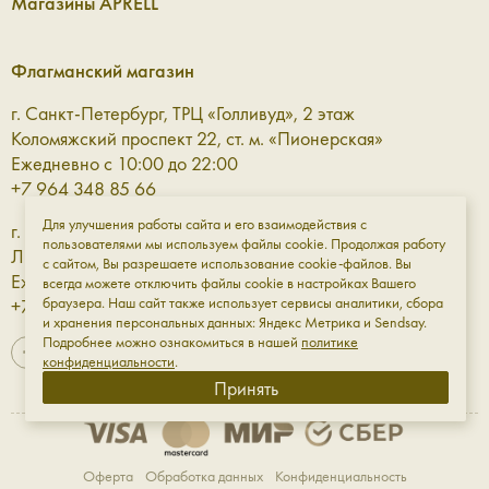
Магазины APRELL
более спокойный или, наоборот, акцентный:
Голубой, жёлтый, розовый — они добавят цвета в
Флагманский магазин
повседневный гардероб и разнообразят возможные
сочетания.
г. Санкт-Петербург, ТРЦ «Голливуд», 2 этаж
Чёрный, бежевый, бордовый, коричневый, тауп —
Коломяжский проспект 22, ст. м. «Пионерская»
напротив, снизят контраст и органично завершат
Ежедневно с 10:00 до 22:00
образ, не перетягивая всё внимание на себя.
+7 964 348 85 66
Для улучшения работы сайта и его взаимодействия с
г. Санкт-Петербург, ТРЦ «Галерея» 3 этаж
Модные женские сумки для разного
пользователями мы используем файлы cookie. Продолжая работу
Лиговский проспект, 30а, ст. м. «Площадь Восстания»
с сайтом, Вы разрешаете использование cookie-файлов. Вы
ритма жизни
Ежедневно с 10:00 до 23:00
всегда можете отключить файлы cookie в настройках Вашего
браузера. Наш сайт также использует сервисы аналитики, сбора
+7 961 811-18-98
и хранения персональных данных: Яндекс Метрика и Sendsay.
В Aprell мы разрабатываем женские сумки так, чтобы они
Подробнее можно ознакомиться в нашей
политике
были не только функциональными и практичными, но и
конфиденциальности
.
сочетали в себе разное: форму, фактуру, эстетику и
Принять
красоту. В нашем каталоге — сумки из натуральной кожи
разных форм и текстур: от миниатюрных моделей до
объёмных женских сумок и рюкзаков. Среди наших
Оферта
Обработка данных
Конфиденциальность
моделей: