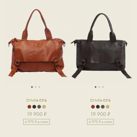
1
2
3
1
2
3
СУМКА 0316
СУМКА 0316
19 900 ₽
19 900 ₽
4 975 ₽ в сплит
4 975 ₽ в сплит