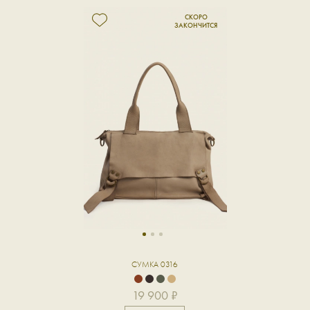
1
2
3
СУМКА 0316
19 900 ₽