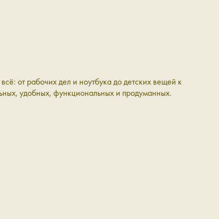
сё: от рабочих дел и ноутбука до детских вещей к
льных, удобных, функциональных и продуманных.
ота, или долговечность. Наши сумки — всё, везде и
едставлены разные модели, которые можно вписать в
т своих коллег.
ку.
 велюр — мягкий и расслабленный.
но для работы, учёбы и дел на каждый день.