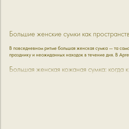
Большие женские сумки как пространств
В повседневном ритме большая женская сумка — та самая
празднику и неожиданных находок в течение дня. В Apr
Большая женская кожаная сумка: когда к
Мы придумываем наши большие сумки так, чтобы не затра
сразу: дизайнеры тщательно продумывают форму, мастер
любой сценарий:
W5110
— заметная и акцентная, чтобы взять с собо
W4101
— объёмная модель в разных цветах, которую
W5114
— представлена в двух фактурах: натуральн
W5115
— представлена также в двух фактурах. Вмес