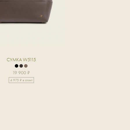
СУМКА W5115
19 900 ₽
4 975 ₽ в сплит