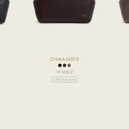
СУМКА W5115
19 900 ₽
4 975 ₽ в сплит