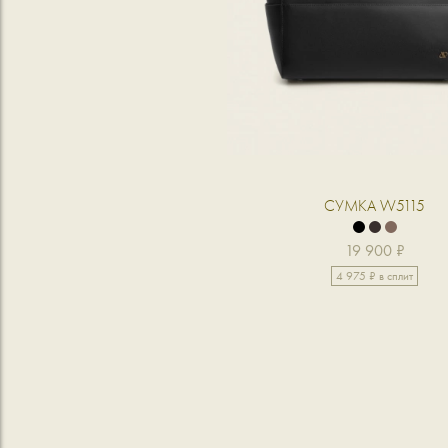
СУМКА W5115
19 900 ₽
4 975 ₽ в сплит