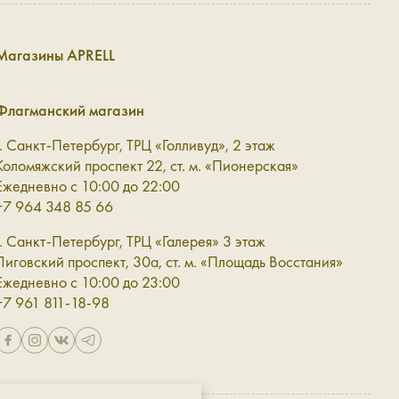
Магазины APRELL
о определиться и с её формой. В интернет-магазине
льшого размера станет красивым дополнением к любой
Флагманский магазин
г. Санкт-Петербург, ТРЦ «Голливуд», 2 этаж
 носить через плечо, чтобы равномерно распределить вес
Коломяжский проспект 22, ст. м. «Пионерская»
Ежедневно с 10:00 до 22:00
+7 964 348 85 66
г. Санкт-Петербург, ТРЦ «Галерея» 3 этаж
Лиговский проспект, 30а, ст. м. «Площадь Восстания»
туальна сейчас, но в то же время ту, которая будет
Ежедневно с 10:00 до 23:00
+7 961 811-18-98
роб.
шелёк в комплекте помогает держать самые важные