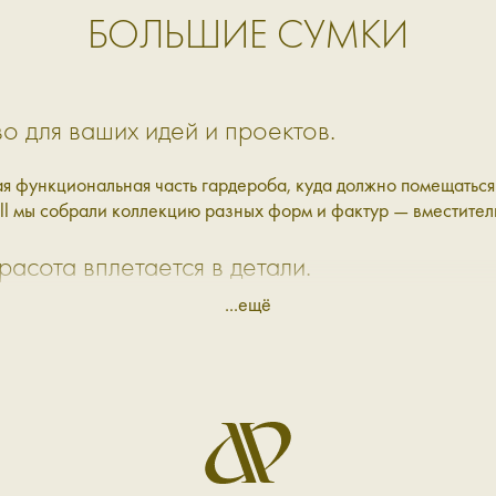
БОЛЬШИЕ СУМКИ
о для ваших идей и проектов.
 функциональная часть гардероба, куда должно помещаться в
ell мы собрали коллекцию разных форм и фактур — вместите
расота вплетается в детали.
...ещё
гивать только одну сторону: или функциональность, или крас
а — аккуратно собирают всё воедино. В коллекции Aprell пр
й на работу и получать много вопросительных комплиментов о
 можно взять с собой в зал, за город, в баню или на пробеж
ая кожа и велюр. Кожа — более собранная и универсальная,
тительная модель, в которую помещается ноутбук 16" — удоб