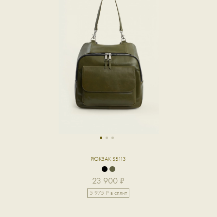
1
2
3
РЮКЗАК S5113
23 900 ₽
5 975 ₽ в сплит