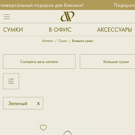
иверсальный подарок для близких!
Подарочн
СУМКИ
В ОФИС
АКСЕССУАРЫ
Каталог
Сумки
Большие сумки
Смотреть весь каталог
Большие сумки
x
Зеленый