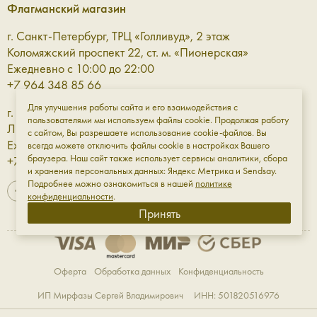
и универсальная, велюр — мягкий и расслабленный.
Флагманский магазин
W5115
— представлена также в двух фактурах.
г. Санкт-Петербург, ТРЦ «Голливуд», 2 этаж
Вместительная модель, в которую помещается
Коломяжский проспект 22, ст. м. «Пионерская»
ноутбук 16" — удобно для работы, учёбы и дел на
Ежедневно с 10:00 до 22:00
каждый день.
+7 964 348 85 66
Купить большую кожаную женскую сумку
Для улучшения работы сайта и его взаимодействия с
г. Санкт-Петербург, ТРЦ «Галерея» 3 этаж
пользователями мы используем файлы cookie. Продолжая работу
как инвестицию в своё будущее.
Лиговский проспект, 30а, ст. м. «Площадь Восстания»
с сайтом, Вы разрешаете использование cookie-файлов. Вы
Ежедневно с 10:00 до 23:00
всегда можете отключить файлы cookie в настройках Вашего
браузера. Наш сайт также использует сервисы аналитики, сбора
+7 961 811-18-98
Мы верим, что хорошая большая женская сумка из
и хранения персональных данных: Яндекс Метрика и Sendsay.
натуральной кожи — это любовь на многие годы, поэтому
Подробнее можно ознакомиться в нашей
политике
так важно определиться и с её формой. В интернет-
конфиденциальности
.
Принять
магазине Aprellshop есть разные большие сумки: для
активного ритма, городского шума и поездок за его
пределы — сумка большого размера станет красивым
дополнением к любой авантюре.
Оферта
Обработка данных
Конфиденциальность
Каждая модель Aprell сделана из натуральной кожи,
ИП Мирфазы Сергей Владимирович ИНН: 501820516976
сочетая в себе красоту и удобство. Также большие сумки