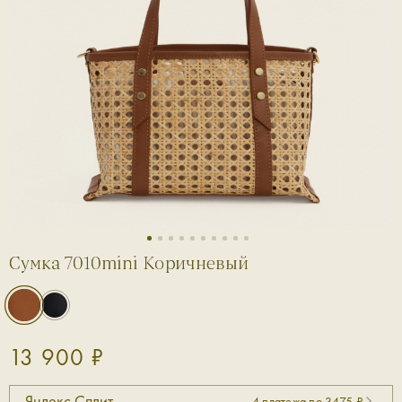
1
2
3
4
5
6
7
8
9
10
Сумка 7010mini Коричневый
13 900 ₽
Яндекс Сплит
4 платежа по 3475 ₽