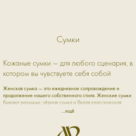
Сумки
Кожаные сумки — для любого сценария, в
котором вы чувствуете себя собой
Женская сумка — это ежедневное сопровождение и
продолжение нашего собственного стиля. Женские сумки
бывают разными: чёрная сумка и белая классическая
сумка, словно нетронутое полотно художника, мягкая
...ещё
женская сумка на плечо или через него, кожаная на
длинной ручке или сумка-велюр с мягкой фактурой.
Каждая из них рассказывает свою личную историю и