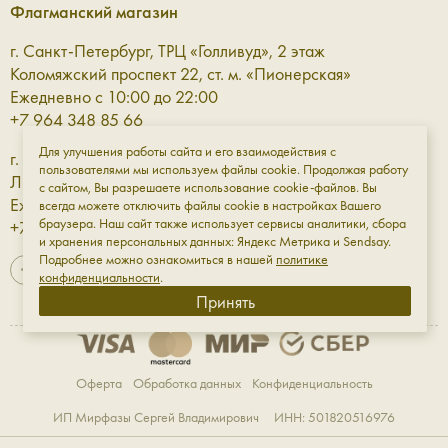
Голубой, жёлтый, розовый — они добавят цвета в
Флагманский магазин
повседневный гардероб и разнообразят возможные
сочетания.
г. Санкт-Петербург, ТРЦ «Голливуд», 2 этаж
Чёрный, бежевый, бордовый, коричневый, тауп —
Коломяжский проспект 22, ст. м. «Пионерская»
напротив, снизят контраст и органично завершат
Ежедневно с 10:00 до 22:00
образ, не перетягивая всё внимание на себя.
+7 964 348 85 66
Для улучшения работы сайта и его взаимодействия с
г. Санкт-Петербург, ТРЦ «Галерея» 3 этаж
Модные женские сумки для разного
пользователями мы используем файлы cookie. Продолжая работу
Лиговский проспект, 30а, ст. м. «Площадь Восстания»
с сайтом, Вы разрешаете использование cookie-файлов. Вы
ритма жизни
Ежедневно с 10:00 до 23:00
всегда можете отключить файлы cookie в настройках Вашего
браузера. Наш сайт также использует сервисы аналитики, сбора
+7 961 811-18-98
и хранения персональных данных: Яндекс Метрика и Sendsay.
В Aprell мы разрабатываем женские сумки так, чтобы они
Подробнее можно ознакомиться в нашей
политике
были не только функциональными и практичными, но и
конфиденциальности
.
сочетали в себе разное: форму, фактуру, эстетику и
Принять
красоту. В нашем каталоге — сумки из натуральной кожи
разных форм и текстур: от миниатюрных моделей до
объёмных женских сумок и рюкзаков. Среди наших
Оферта
Обработка данных
Конфиденциальность
моделей:
ИП Мирфазы Сергей Владимирович ИНН: 501820516976
Женские сумки на длинной ручке
— для тех, кому