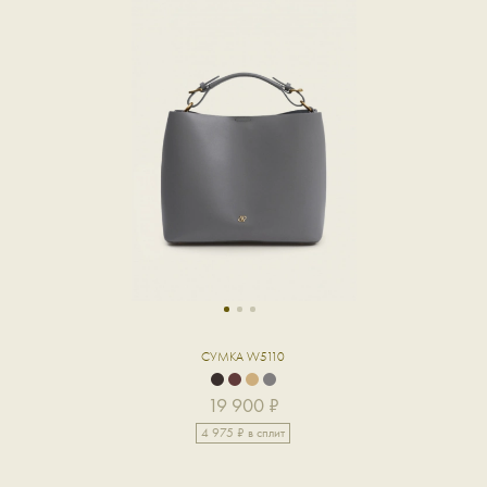
1
2
3
СУМКА W5110
19 900 ₽
4 975 ₽ в сплит