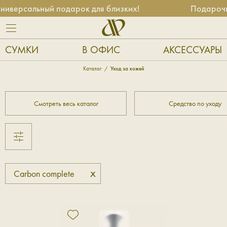
иверсальный подарок для близких!
Подарочны
СУМКИ
В ОФИС
АКСЕССУАРЫ
Каталог
Уход за кожей
Смотреть весь каталог
Средство по уходу
x
Carbon complete