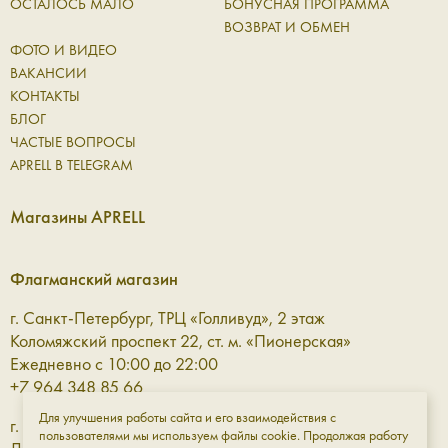
ОСТАЛОСЬ МАЛО
БОНУСНАЯ ПРОГРАММА
ВОЗВРАТ И ОБМЕН
ФОТО И ВИДЕО
ВАКАНСИИ
КОНТАКТЫ
БЛОГ
ЧАСТЫЕ ВОПРОСЫ
APRELL В TELEGRAM
Магазины APRELL
Флагманский магазин
г. Санкт-Петербург, ТРЦ «Голливуд», 2 этаж
Коломяжский проспект 22, ст. м. «Пионерская»
Ежедневно с 10:00 до 22:00
+7 964 348 85 66
Для улучшения работы сайта и его взаимодействия с
г. Санкт-Петербург, ТРЦ «Галерея» 3 этаж
пользователями мы используем файлы cookie. Продолжая работу