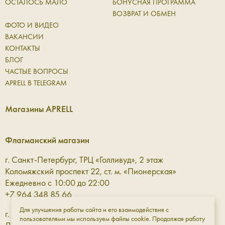
ОСТАЛОСЬ МАЛО
БОНУСНАЯ ПРОГРАММА
ВОЗВРАТ И ОБМЕН
ФОТО И ВИДЕО
ВАКАНСИИ
КОНТАКТЫ
БЛОГ
ЧАСТЫЕ ВОПРОСЫ
APRELL В TELEGRAM
Магазины APRELL
Флагманский магазин
г. Санкт-Петербург, ТРЦ «Голливуд», 2 этаж
Коломяжский проспект 22, ст. м. «Пионерская»
Ежедневно с 10:00 до 22:00
+7 964 348 85 66
Для улучшения работы сайта и его взаимодействия с
г. Санкт-Петербург, ТРЦ «Галерея» 3 этаж
пользователями мы используем файлы cookie. Продолжая работу