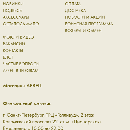
дополнение, а полноценная часть повседневного ритма.
НОВИНКИ
ОПЛАТА
Они сопровождают вас в течение дня, выдерживают
ПОДВЕСЫ
ДОСТАВКА
активное использование и при этом сохраняют
АКСЕССУАРЫ
НОВОСТИ И АКЦИИ
аккуратный внешний вид. Натуральная кожа со временем
ОСТАЛОСЬ МАЛО
БОНУСНАЯ ПРОГРАММА
становится только лучше: приобретает характерную
ВОЗВРАТ И ОБМЕН
фактуру и мягкость, оставаясь надежной основой для
ФОТО И ВИДЕО
ежедневных вещей.
ВАКАНСИИ
КОНТАКТЫ
В коллекции Aprell представлены аксессуары для разных
БЛОГ
сценариев:
ЧАСТЫЕ ВОПРОСЫ
APRELL В TELEGRAM
Ремни — чёткий акцент в образе
Магазины APRELL
Кожаный ремень помогает структурировать силуэт и
добавить образу завершённости. Он одинаково уместен
Флагманский магазин
как в базовом гардеробе, так и в более сложных
сочетаниях, где важна каждая линия. Это деталь, которая
г. Санкт-Петербург, ТРЦ «Голливуд», 2 этаж
работает незаметно, но всегда точно.
Коломяжский проспект 22, ст. м. «Пионерская»
Ежедневно с 10:00 до 22:00