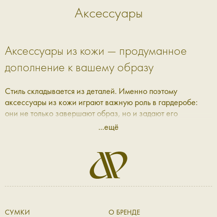
Аксессуары
Аксессуары из кожи — продуманное
дополнение к вашему образу
Стиль складывается из деталей. Именно поэтому
аксессуары из кожи играют важную роль в гардеробе:
они не только завершают образ, но и задают его
настроение. В Aprell мы собрали коллекцию, где каждая
...ещё
вещь — это сочетание практичности, эстетики и качества,
которое ощущается с первого прикосновения.
Кожаные аксессуары: баланс формы и
функциональности
Современные кожаные аксессуары — это не просто
СУМКИ
О БРЕНДЕ