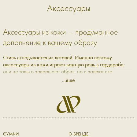
Аксессуары
Аксессуары из кожи — продуманное
дополнение к вашему образу
Стиль складывается из деталей. Именно поэтому
аксессуары из кожи играют важную роль в гардеробе:
они не только завершают образ, но и задают его
настроение. В Aprell мы собрали коллекцию, где каждая
...ещё
вещь — это сочетание практичности, эстетики и качества,
которое ощущается с первого прикосновения.
Кожаные аксессуары: баланс формы и
функциональности
Современные кожаные аксессуары — это не просто
СУМКИ
О БРЕНДЕ