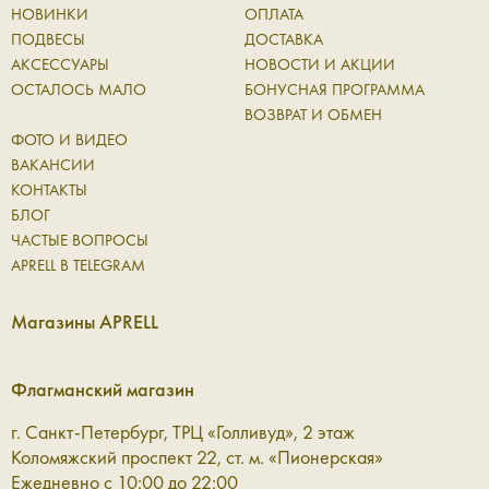
дополнение, а полноценная часть повседневного ритма.
НОВИНКИ
ОПЛАТА
Они сопровождают вас в течение дня, выдерживают
ПОДВЕСЫ
ДОСТАВКА
активное использование и при этом сохраняют
АКСЕССУАРЫ
НОВОСТИ И АКЦИИ
аккуратный внешний вид. Натуральная кожа со временем
ОСТАЛОСЬ МАЛО
БОНУСНАЯ ПРОГРАММА
становится только лучше: приобретает характерную
ВОЗВРАТ И ОБМЕН
фактуру и мягкость, оставаясь надежной основой для
ФОТО И ВИДЕО
ежедневных вещей.
ВАКАНСИИ
КОНТАКТЫ
В коллекции Aprell представлены аксессуары для разных
БЛОГ
сценариев:
ЧАСТЫЕ ВОПРОСЫ
APRELL В TELEGRAM
Ремни — чёткий акцент в образе
Магазины APRELL
Кожаный ремень помогает структурировать силуэт и
добавить образу завершённости. Он одинаково уместен
Флагманский магазин
как в базовом гардеробе, так и в более сложных
сочетаниях, где важна каждая линия. Это деталь, которая
г. Санкт-Петербург, ТРЦ «Голливуд», 2 этаж
работает незаметно, но всегда точно.
Коломяжский проспект 22, ст. м. «Пионерская»
Ежедневно с 10:00 до 22:00