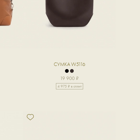
СУМКА W5116
19 900 ₽
4 975 ₽ в сплит