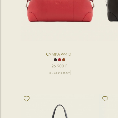
СУМКА W4101
26 900 ₽
6 725 ₽ в сплит