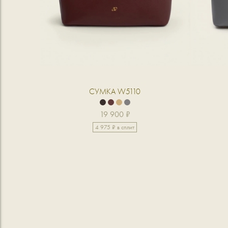
СУМКА W5110
19 900 ₽
4 975 ₽ в сплит