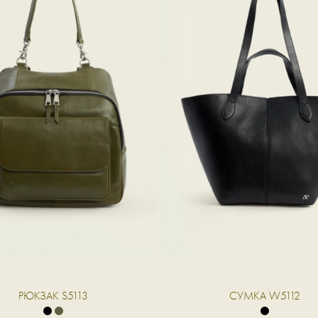
РЮКЗАК S5113
СУМКА W5112