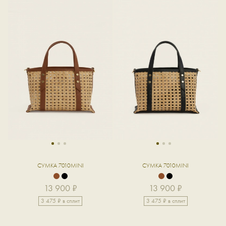
1
2
3
1
2
3
СУМКА 7010MINI
СУМКА 7010MINI
13 900 ₽
13 900 ₽
3 475 ₽ в сплит
3 475 ₽ в сплит