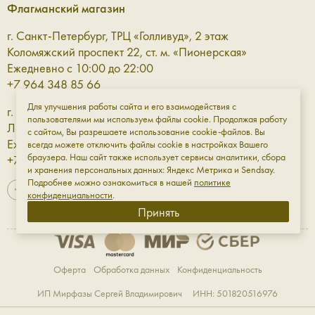
Лёгкость, характерность, индивидуальность и простота —
Флагманский магазин
те самые качества, которые мы так ценим в Aprell и наших
маленьких женских сумках.
г. Санкт-Петербург, ТРЦ «Голливуд», 2 этаж
Коломяжский проспект 22, ст. м. «Пионерская»
Модные маленькие сумки для
Ежедневно с 10:00 до 22:00
+7 964 348 85 66
выразительности в малом.
Для улучшения работы сайта и его взаимодействия с
г. Санкт-Петербург, ТРЦ «Галерея» 3 этаж
пользователями мы используем файлы cookie. Продолжая работу
Лиговский проспект, 30а, ст. м. «Площадь Восстания»
Сумка, даже самая маленькая, может оказаться в центре
с сайтом, Вы разрешаете использование cookie-файлов. Вы
Ежедневно с 10:00 до 23:00
внимания и стать главной героиней вашего образа.
всегда можете отключить файлы cookie в настройках Вашего
браузера. Наш сайт также использует сервисы аналитики, сбора
+7 961 811-18-98
Особенно — если она из гладкой или тактильной
и хранения персональных данных: Яндекс Метрика и Sendsay.
натуральной кожи, с выразительными дизайн-элементами,
Подробнее можно ознакомиться в нашей
политике
красивыми застёжками и удобными ручками. Среди
конфиденциальности
.
моделей Aprell:
Принять
4630
— аккуратная сумка из мягкой кожи в
компактном формате — чтобы брать с собой на
прогулки или вечера с друзьями.
Оферта
Обработка данных
Конфиденциальность
W5102
— глянцевая кожа, словно покрытая
ИП Мирфазы Сергей Владимирович ИНН: 501820516976
глазурью — идеальна для свиданий или выходов в