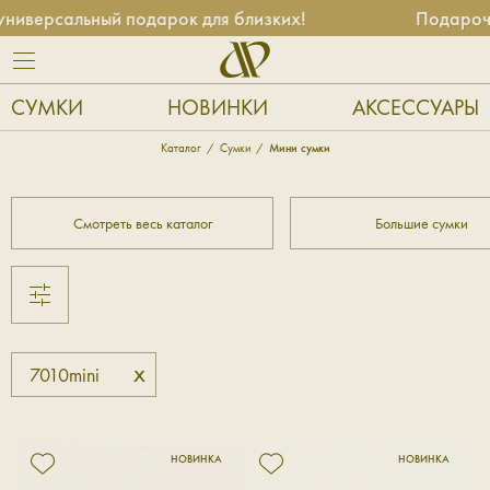
иверсальный подарок для близких!
Подарочн
СУМКИ
НОВИНКИ
АКСЕССУАРЫ
Каталог
Сумки
Мини сумки
Смотреть весь каталог
Большие сумки
x
7010mini