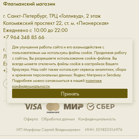
Модные сумки среднего размера — про
Флагманский магазин
выразительную простоту
г. Санкт-Петербург, ТРЦ «Голливуд», 2 этаж
Коломяжский проспект 22, ст. м. «Пионерская»
Средние женские сумки — самое приятное решение для
Ежедневно с 10:00 до 22:00
капсульного гардероба: они идеальны по своим
+7 964 348 85 66
габаритам, если вам нужно выбрать что-то одно. А если
Для улучшения работы сайта и его взаимодействия с
г. Санкт-Петербург, ТРЦ «Галерея» 3 этаж
нет — то к ней в пару всегда можно выбрать другую,
пользователями мы используем файлы cookie. Продолжая работу
Лиговский проспект, 30а, ст. м. «Площадь Восстания»
например, более фактурную или акцентную по цвету.
с сайтом, Вы разрешаете использование cookie-файлов. Вы
Ежедневно с 10:00 до 23:00
всегда можете отключить файлы cookie в настройках Вашего
Среди наших моделей:
браузера. Наш сайт также использует сервисы аналитики, сбора
+7 961 811-18-98
и хранения персональных данных: Яндекс Метрика и Sendsay.
W5103
— сумка, которую можно просто взять в
Подробнее можно ознакомиться в нашей
политике
спешке и быть уверенной, что она отлично встроится
конфиденциальности
.
в любой образ.
Принять
W4103
— сумка для повседневной носки с мягкой
текстурой и объёмом «ровно столько, сколько и
нужно».
Оферта
Обработка данных
Конфиденциальность
W5122
— мягкий клатч с выразительной формой,
который особенно хорошо звучит в вечерних и
ИП Мирфазы Сергей Владимирович ИНН: 501820516976
более собранных образах. А длинный ремешок даёт