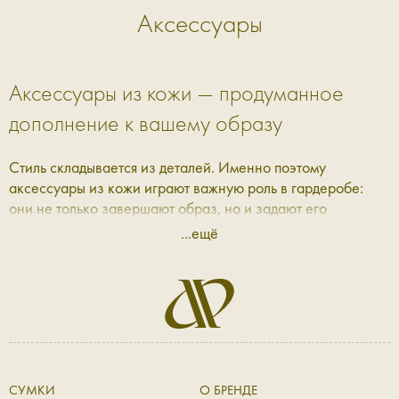
Аксессуары
Аксессуары из кожи — продуманное
дополнение к вашему образу
Стиль складывается из деталей. Именно поэтому
аксессуары из кожи играют важную роль в гардеробе:
они не только завершают образ, но и задают его
настроение. В Aprell мы собрали коллекцию, где каждая
...ещё
вещь — это сочетание практичности, эстетики и качества,
которое ощущается с первого прикосновения.
Кожаные аксессуары: баланс формы и
функциональности
Современные кожаные аксессуары — это не просто
СУМКИ
О БРЕНДЕ