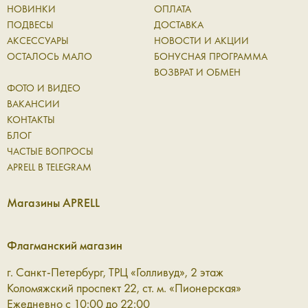
дополнение, а полноценная часть повседневного ритма.
НОВИНКИ
ОПЛАТА
Они сопровождают вас в течение дня, выдерживают
ПОДВЕСЫ
ДОСТАВКА
активное использование и при этом сохраняют
АКСЕССУАРЫ
НОВОСТИ И АКЦИИ
аккуратный внешний вид. Натуральная кожа со временем
ОСТАЛОСЬ МАЛО
БОНУСНАЯ ПРОГРАММА
становится только лучше: приобретает характерную
ВОЗВРАТ И ОБМЕН
фактуру и мягкость, оставаясь надежной основой для
ФОТО И ВИДЕО
ежедневных вещей.
ВАКАНСИИ
КОНТАКТЫ
В коллекции Aprell представлены аксессуары для разных
БЛОГ
сценариев:
ЧАСТЫЕ ВОПРОСЫ
APRELL В TELEGRAM
Ремни — чёткий акцент в образе
Магазины APRELL
Кожаный ремень помогает структурировать силуэт и
добавить образу завершённости. Он одинаково уместен
Флагманский магазин
как в базовом гардеробе, так и в более сложных
сочетаниях, где важна каждая линия. Это деталь, которая
г. Санкт-Петербург, ТРЦ «Голливуд», 2 этаж
работает незаметно, но всегда точно.
Коломяжский проспект 22, ст. м. «Пионерская»
Ежедневно с 10:00 до 22:00