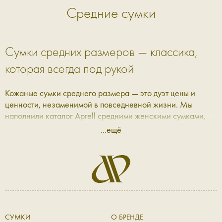
Средние сумки
Сумки средних размеров — классика,
которая всегда под рукой
Кожаные сумки среднего размера — это дуэт цены и
ценности, незаменимой в повседневной жизни. Мы
наполнили каталог Aprell средними женскими сумками,
которые подойдут под любой удобный сценарий: от
...ещё
рабочих будней до вечеров, проведённых на прогулке, в
театре или за ужином с друзьями.
Женские сумки среднего размера — для
повседневной встречи с собой
В Aprell каждая сумка продумана до мельчайших деталей:
СУМКИ
О БРЕНДЕ